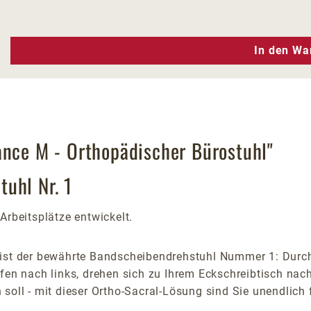
n Wert ein oder benutze die Schaltfläc
In den Wa
ance M - Orthopädischer Bürostuhl"
uhl Nr. 1
Arbeitsplätze entwickelt.
ist der bewährte Bandscheibendrehstuhl Nummer 1: Durch 
ifen nach links, drehen sich zu Ihrem Eckschreibtisch nac
soll - mit dieser Ortho-Sacral-Lösung sind Sie unendlich 