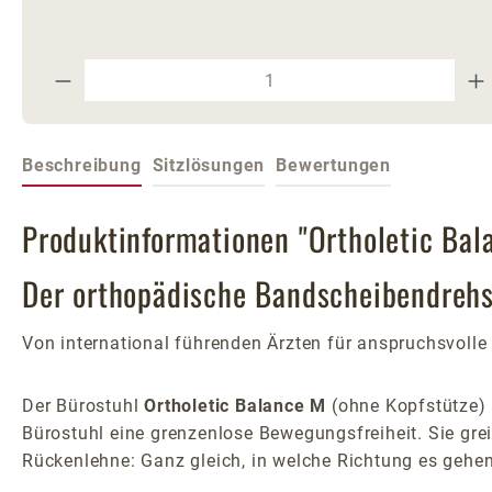
Produkt Anzahl: Gib den gewünschte
Beschreibung
Sitzlösungen
Bewertungen
Produktinformationen "Ortholetic Bal
Der orthopädische Bandscheibendrehst
Von international führenden Ärzten für anspruchsvolle 
Der Bürostuhl
Ortholetic Balance M
(ohne Kopfstütze) 
Bürostuhl eine grenzenlose Bewegungsfreiheit. Sie gre
Rückenlehne: Ganz gleich, in welche Richtung es gehen 