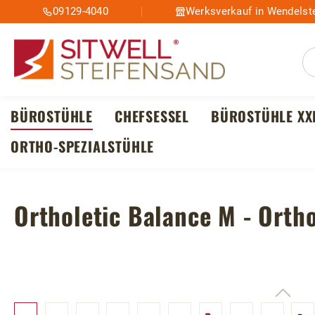
09129-4040
Werksverkauf in Wendelste
m Hauptinhalt springen
Zur Suche springen
Zur Hauptnavigation springen
BÜROSTÜHLE
CHEFSESSEL
BÜROSTÜHLE XX
ORTHO-SPEZIALSTÜHLE
Ortholetic Balance M - Orth
Bildergalerie überspringen