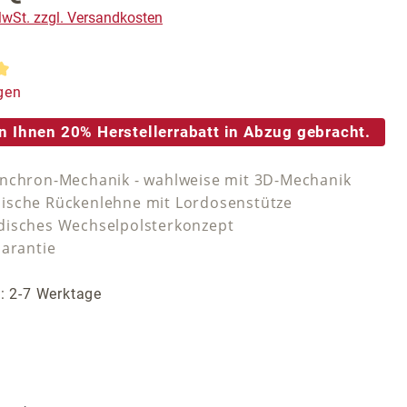
 MwSt. zzgl. Versandkosten
tliche Bewertung von 5 von 5 Sternen
gen
n Ihnen 20% Herstellerrabatt in Abzug gebracht.
nchron-Mechanik - wahlweise mit 3D-Mechanik
sche Rückenlehne mit Lordosenstütze
isches Wechselpolsterkonzept
Garantie
t: 2-7 Werktage