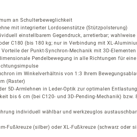
imum an Schulterbeweglichkeit
e mit integrierter Lordosenstütze (Stützpolsterung)
iduell einstellbarem Gegendruck, arretierbar; wahlweise C
 oder C180 (bis 180 kg; nur in Verbindung mit XL-Aluminiu
Vorteile der Punkt-Synchron-Mechanik mit 3D-Elementen fü
dimensionale Pendelbewegung in alle Richtungen für eine
richtungsimpulse
nchron im Winkelverhältnis von 1:3 Ihrem Bewegungsabla
cm (Raster)
der 5D-Armlehnen in Leder-Optik zur optimalen Entlastung
rkeit bis 6 cm (bei C120- und 3D-Pending-Mechanik) bzw.
ührung individuell wählbar und werkzeuglos austauschbar
m-Fußkreuze (silber) oder XL-Fußkreuze (schwarz oder si