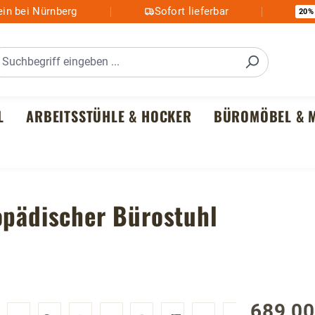
in bei Nürnberg
Sofort lieferbar
20%
L
ARBEITSSTÜHLE & HOCKER
BÜROMÖBEL & M
opädischer Bürostuhl
689,00
Regulärer P