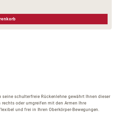
hen um die Anzahl zu erhöhen oder zu r
renkorb
seine schulterfreie Rückenlehne gewährt Ihnen dieser
h rechts oder umgreifen mit den Armen Ihre
flexibel und frei in Ihren Oberkörper-Bewegungen.