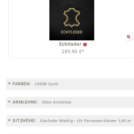
Echtleder
289,90 €*
FARBEN:
CSE06 Cycle
ARMLEHNE:
Ohne Armlehne
SITZHÖHE:
Gasfeder Niedrig - für Personen kleiner 1,60 m