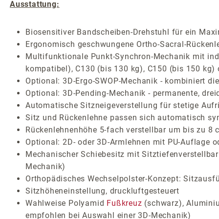
Ausstattung:
Biosensitiver Bandscheiben-Drehstuhl für ein Max
Ergonomisch geschwungene Ortho-Sacral-Rückenlehn
Multifunktionale Punkt-Synchron-Mechanik mit indiv
kompatibel), C130 (bis 130 kg), C150 (bis 150 kg)
Optional: 3D-Ergo-SWOP-Mechanik - kombiniert die 
Optional: 3D-Pending-Mechanik - permanente, drei
Automatische Sitzneigeverstellung für stetige Auf
Sitz und Rückenlehne passen sich automatisch sy
Rückenlehnenhöhe 5-fach verstellbar um bis zu 8 
Optional: 2D- oder 3D-Armlehnen mit PU-Auflage o
Mechanischer Schiebesitz mit Sitztiefenverstellba
Mechanik)
Orthopädisches Wechselpolster-Konzept: Sitzausf
Sitzhöheneinstellung, druckluftgesteuert
Wahlweise Polyamid
Fußkreuz
(schwarz), Aluminiu
empfohlen bei Auswahl einer 3D-Mechanik)