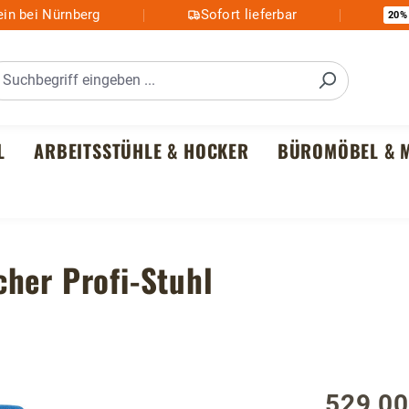
in bei Nürnberg
Sofort lieferbar
20%
L
ARBEITSSTÜHLE & HOCKER
BÜROMÖBEL & M
her Profi-Stuhl
529,00
Regulärer P