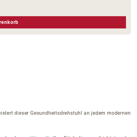
hen um die Anzahl zu erhöhen oder zu r
renkorb
geistert dieser Gesundheitsdrehstuhl an jedem modernen