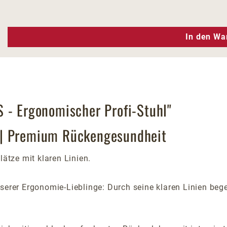
n Wert ein oder benutze die Schaltfläc
In den Wa
 - Ergonomischer Profi-Stuhl"
 | Premium Rückengesundheit
tze mit klaren Linien.
unserer Ergonomie-Lieblinge: Durch seine klaren Linien be