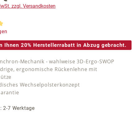
 MwSt. zzgl. Versandkosten
tliche Bewertung von 5 von 5 Sternen
gen
n Ihnen 20% Herstellerrabatt in Abzug gebracht.
ynchron-Mechanik - wahlweise 3D-Ergo-SWOP
edrige, ergonomische Rückenlehne mit
tütze
isches Wechselpolsterkonzept
Garantie
t: 2-7 Werktage