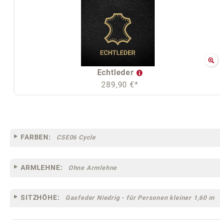
Echtleder
289,90 €*
FARBEN:
CSE06 Cycle
ARMLEHNE:
Ohne Armlehne
SITZHÖHE:
Gasfeder Niedrig - für Personen kleiner 1,60 m