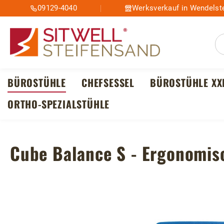
09129-4040
Werksverkauf in Wendelste
m Hauptinhalt springen
Zur Suche springen
Zur Hauptnavigation springen
BÜROSTÜHLE
CHEFSESSEL
BÜROSTÜHLE XX
ORTHO-SPEZIALSTÜHLE
Cube Balance S - Ergonomisc
Bildergalerie überspringen