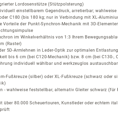
grierter Lordosenstütze (Stützpolsterung)
iduell einstellbarem Gegendruck, arretierbar; wahlweise C
 oder C180 (bis 180 kg; nur in Verbindung mit XL-Aluminiu
Vorteile der Punkt-Synchron-Mechanik mit 3D-Elementen f
richtungsimpulse
nchron im Winkelverhältnis von 1:3 Ihrem Bewegungsabla
cm (Raster)
der 5D-Armlehnen in Leder-Optik zur optimalen Entlastung
arkeit bis 6 cm (bei C120-Mechanik) bzw. 8 cm (bei C130-
ührung individuell wählbar und werkzeuglos austauschbar
-Fußkreuze (silber) oder XL-Fußkreuze (schwarz oder si
ik)
n - wahlweise feststellbar, alternativ Gleiter schwarz (f
t über 80.000 Scheuertouren, Kunstleder oder echtem ital
prüft