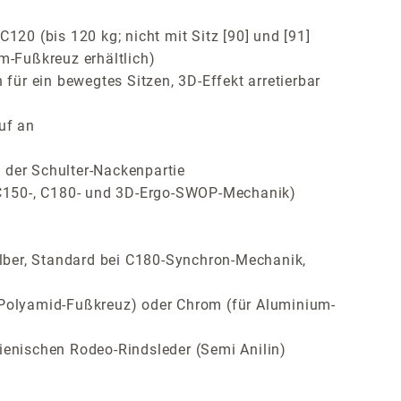
120 (bis 120 kg; nicht mit Sitz [90] und [91]
m-Fußkreuz erhältlich)
ür ein bewegtes Sitzen, 3D-Effekt arretierbar
uf an
 der Schulter-Nackenpartie
, C150-, C180- und 3D-Ergo-SWOP-Mechanik)
lber, Standard bei C180-Synchron-Mechanik,
ür Polyamid-Fußkreuz) oder Chrom (für Aluminium-
ienischen Rodeo-Rindsleder (Semi Anilin)