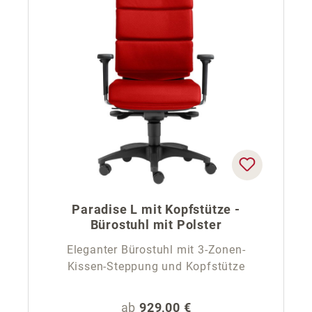
Paradise L mit Kopfstütze -
Bürostuhl mit Polster
Eleganter Bürostuhl mit 3-Zonen-
Kissen-Steppung und Kopfstütze
Regulärer Preis:
ab
929,00 €