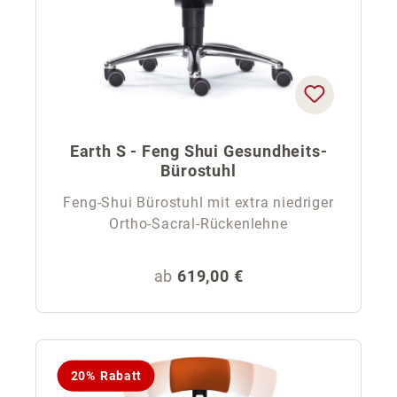
Earth S - Feng Shui Gesundheits-
Bürostuhl
Feng-Shui Bürostuhl mit extra niedriger
Ortho-Sacral-Rückenlehne
Regulärer Preis:
ab
619,00 €
20% Rabatt