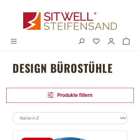
Zum Hauptinhalt springen
Du hast 0 Produ
Ware
DESIGN BÜROSTÜHLE
Produkte filtern