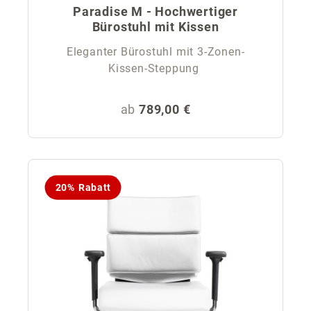
Paradise M - Hochwertiger
Bürostuhl mit Kissen
Eleganter Bürostuhl mit 3-Zonen-
Kissen-Steppung
Regulärer Preis:
ab
789,00 €
20% Rabatt