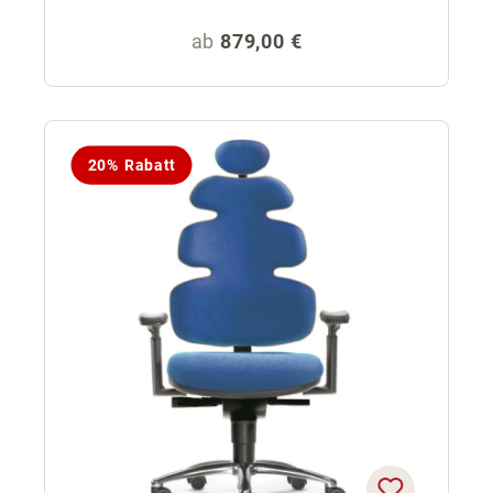
Regulärer Preis:
ab
879,00 €
20% Rabatt