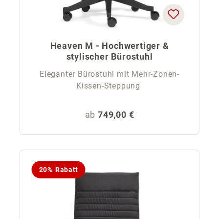
Heaven M - Hochwertiger &
stylischer Bürostuhl
Eleganter Bürostuhl mit Mehr-Zonen-
Kissen-Steppung
Regulärer Preis:
ab
749,00 €
20% Rabatt