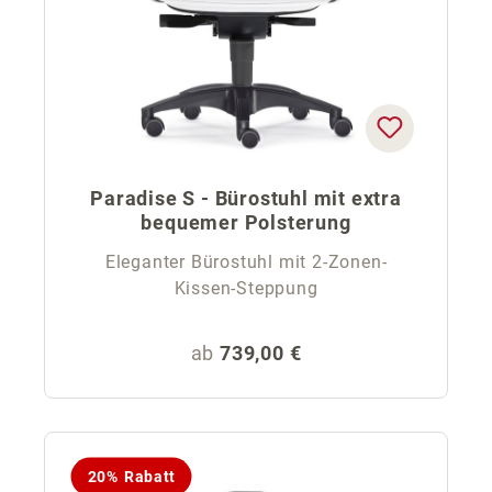
Paradise S - Bürostuhl mit extra
bequemer Polsterung
Eleganter Bürostuhl mit 2-Zonen-
Kissen-Steppung
Regulärer Preis:
ab
739,00 €
20% Rabatt