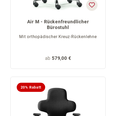
Air M - Rückenfreundlicher
Bürostuhl
Mit orthopädischer Kreuz-Rückenlehne
Regulärer Preis:
ab
579,00 €
20% Rabatt