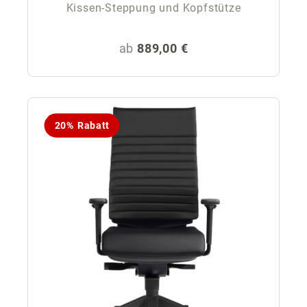
Kissen-Steppung und Kopfstütze
Regulärer Preis:
ab
889,00 €
20% Rabatt