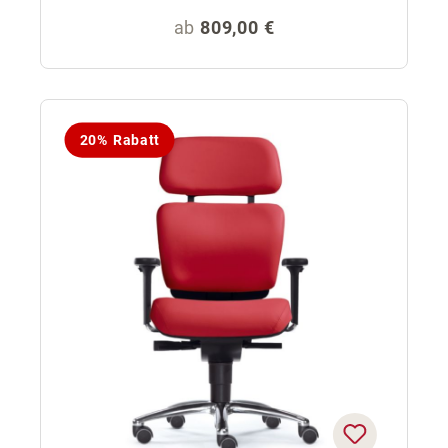
Regulärer Preis:
ab
809,00 €
20% Rabatt