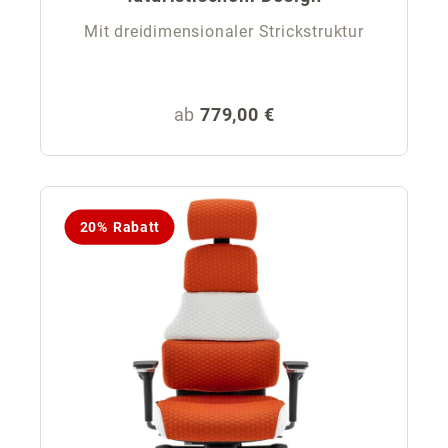
Mit dreidimensionaler Strickstruktur
Regulärer Preis:
ab
779,00 €
20% Rabatt