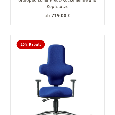
orthopädischer Kreuz-Rückenlehne und
Kopfstütze
Regulärer Preis:
ab
719,00 €
20% Rabatt