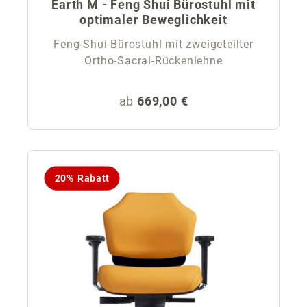
Earth M - Feng Shui Bürostuhl mit
optimaler Beweglichkeit
Feng-Shui-Bürostuhl mit zweigeteilter
Ortho-Sacral-Rückenlehne
Regulärer Preis:
ab
669,00 €
20% Rabatt