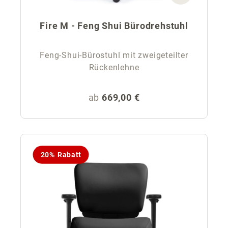
Fire M - Feng Shui Bürodrehstuhl
Feng-Shui-Bürostuhl mit zweigeteilter
Rückenlehne
Regulärer Preis:
ab
669,00 €
20% Rabatt