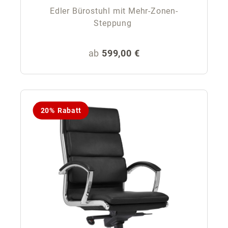
Edler Bürostuhl mit Mehr-Zonen-
Steppung
Regulärer Preis:
ab
599,00 €
20% Rabatt