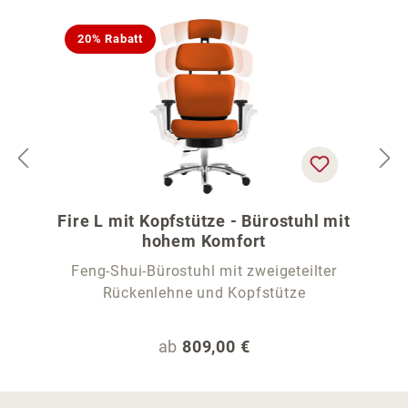
20% Rabatt
Fire L mit Kopfstütze - Bürostuhl mit
hohem Komfort
Feng-Shui-Bürostuhl mit zweigeteilter
Rückenlehne und Kopfstütze
Regulärer Preis:
ab
809,00 €