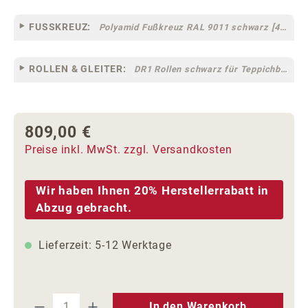
FUSSKREUZ:
Polyamid Fußkreuz RAL 9011 schwarz [44]
ROLLEN & GLEITER:
DR1 Rollen schwarz für Teppichböden [10]
809,00 €
Regulärer Preis:
Preise inkl. MwSt. zzgl. Versandkosten
Wir haben Ihnen 20% Herstellerrabatt in
Abzug gebracht.
Lieferzeit: 5-12 Werktage
Produkt Anzahl: Gib den gewünschten We
In den Warenkorb