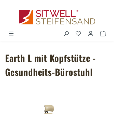
Zum Hauptinhalt springen
Du hast 0 Produ
Ware
Earth L mit Kopfstütze -
Gesundheits-Bürostuhl
Bildergalerie überspringen