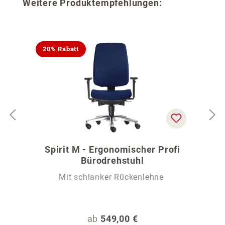
Produktgalerie überspringen
Weitere Produktempfehlungen:
20% Rabatt
Spirit M - Ergonomischer Profi
Bürodrehstuhl
Mit schlanker Rückenlehne
Regulärer Preis:
ab
549,00 €