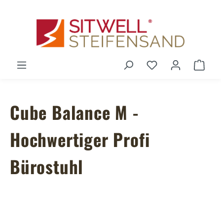
Zum Hauptinhalt springen
Du hast 0 Produ
Ware
Cube Balance M -
Hochwertiger Profi
Bürostuhl