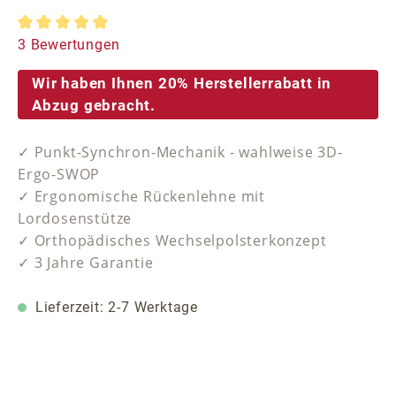
Durchschnittliche Bewertung von 5 von 5 Sternen
3 Bewertungen
Wir haben Ihnen 20% Herstellerrabatt in
Abzug gebracht.
✓ Punkt-Synchron-Mechanik - wahlweise 3D-
Ergo-SWOP
✓ Ergonomische Rückenlehne mit
Lordosenstütze
✓ Orthopädisches Wechselpolsterkonzept
✓ 3 Jahre Garantie
Lieferzeit: 2-7 Werktage