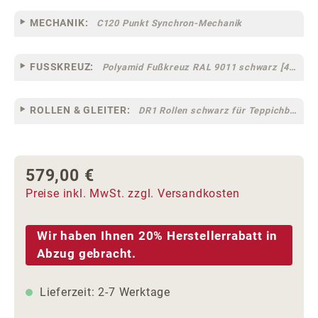
MECHANIK:
C120 Punkt Synchron-Mechanik
FUSSKREUZ:
Polyamid Fußkreuz RAL 9011 schwarz [44]
ROLLEN & GLEITER:
DR1 Rollen schwarz für Teppichböden [10]
579,00 €
Regulärer Preis:
Preise inkl. MwSt. zzgl. Versandkosten
Wir haben Ihnen 20% Herstellerrabatt in
Abzug gebracht.
Lieferzeit: 2-7 Werktage