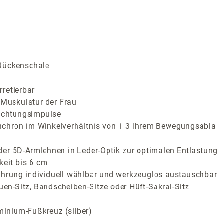
 Rückenschale
retierbar
Muskulatur der Frau
richtungsimpulse
nchron im Winkelverhältnis von 1:3 Ihrem Bewegungsabla
der 5D-Armlehnen in Leder-Optik zur optimalen Entlastung
keit bis 6 cm
ührung individuell wählbar und werkzeuglos austauschbar
auen-Sitz, Bandscheiben-Sitze oder Hüft-Sakral-Sitz
inium-Fußkreuz (silber)