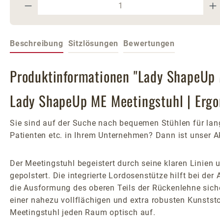
Produkt Anzahl: Gib den gewünschte
Beschreibung
Sitzlösungen
Bewertungen
Produktinformationen "Lady ShapeUp 
Lady ShapeUp ME Meetingstuhl | Ergo
Sie sind auf der Suche nach bequemen Stühlen für lang
Patienten etc. in Ihrem Unternehmen? Dann ist unser A
Der Meetingstuhl begeistert durch seine klaren Linie
gepolstert. Die integrierte Lordosenstütze hilft bei de
die Ausformung des oberen Teils der Rückenlehne sichert
einer nahezu vollflächigen und extra robusten Kunststo
Meetingstuhl jeden Raum optisch auf.