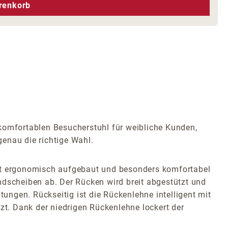
hen um die Anzahl zu erhöhen oder zu r
renkorb
 komfortablen Besucherstuhl für weibliche Kunden,
genau die richtige Wahl.
ist ergonomisch aufgebaut und besonders komfortabel
Bandscheiben ab. Der Rücken wird breit abgestützt und
tungen. Rückseitig ist die Rückenlehne intelligent mit
zt. Dank der niedrigen Rückenlehne lockert der