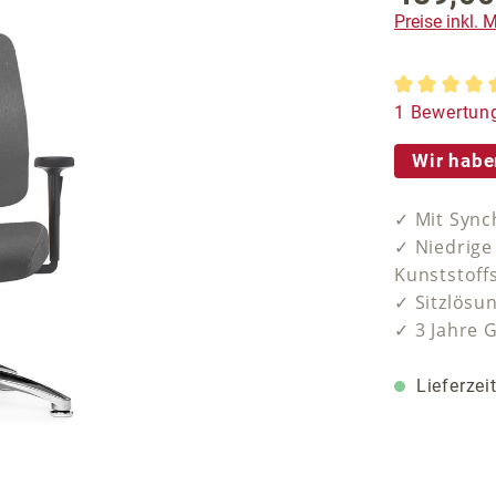
Preise inkl.
Durchschnit
1 Bewertun
Wir habe
✓ Mit Sync
✓ Niedrige
Kunststoff
✓ Sitzlösun
✓ 3 Jahre 
Lieferzei