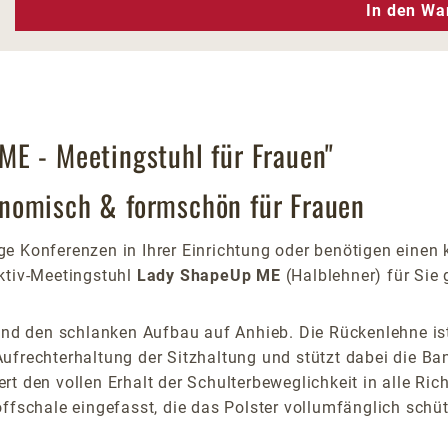
n Wert ein oder benutze die Schaltfläc
In den Wa
ME - Meetingstuhl für Frauen"
nomisch & formschön für Frauen
e Konferenzen in Ihrer Einrichtung oder benötigen einen
ktiv-Meetingstuhl
Lady ShapeUp ME
(Halblehner) für Sie 
n und den schlanken Aufbau auf Anhieb. Die Rückenlehne 
r Aufrechterhaltung der Sitzhaltung und stützt dabei die 
 den vollen Erhalt der Schulterbeweglichkeit in alle Rich
ffschale eingefasst, die das Polster vollumfänglich schüt