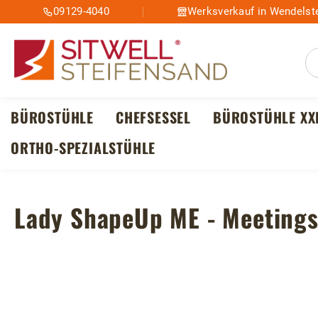
09129-4040
Werksverkauf in Wendelste
m Hauptinhalt springen
Zur Suche springen
Zur Hauptnavigation springen
BÜROSTÜHLE
CHEFSESSEL
BÜROSTÜHLE XX
ORTHO-SPEZIALSTÜHLE
Lady ShapeUp ME - Meetings
Bildergalerie überspringen