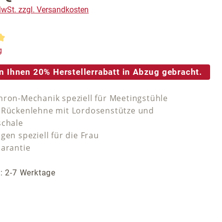
 MwSt. zzgl. Versandkosten
tliche Bewertung von 5 von 5 Sternen
g
n Ihnen 20% Herstellerrabatt in Abzug gebracht.
hron-Mechanik speziell für Meetingstühle
 Rückenlehne mit Lordosenstütze und
schale
gen speziell für die Frau
Garantie
t: 2-7 Werktage