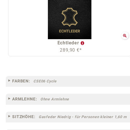
Echtleder
289,90 €*
FARBEN:
CSE06 Cycle
ARMLEHNE:
Ohne Armlehne
SITZHÖHE:
Gasfeder Niedrig - für Personen kleiner 1,60 m