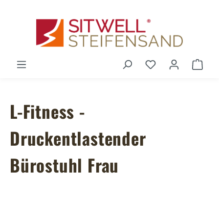
Zum Hauptinhalt springen
Du hast 0 Produ
Ware
L-Fitness -
Druckentlastender
Bürostuhl Frau