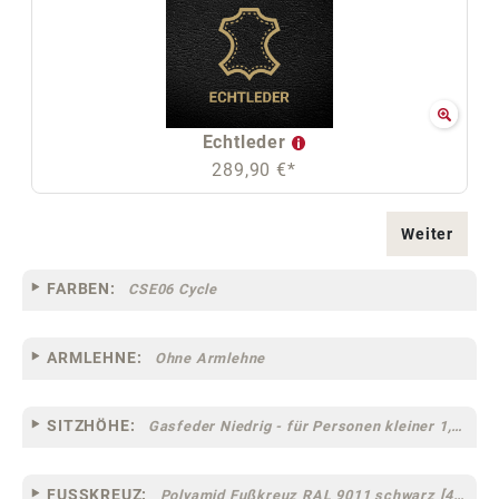
Echtleder
289,90 €*
Weiter
FARBEN:
CSE06 Cycle
ARMLEHNE:
Ohne Armlehne
SITZHÖHE:
Gasfeder Niedrig - für Personen kleiner 1,60 m
FUSSKREUZ:
Polyamid Fußkreuz RAL 9011 schwarz [44]