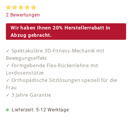
Durchschnittliche Bewertung von 5 von 5 Sternen
2 Bewertungen
Wir haben Ihnen 20% Herstellerrabatt in
Abzug gebracht.
✓ Spektakuläre 3D-Fitness-Mechanik mit
Bewegungseffekt
✓ Formgebende Flex-Rückenlehne mit
Lordosenstütze
✓ Orthopädische Sitzlösungen speziell für die
Frau
✓ 3 Jahre Garantie
Lieferzeit: 5-12 Werktage