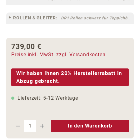
ROLLEN & GLEITER:
DR1 Rollen schwarz für Teppichböden [10]
739,00 €
Regulärer Preis:
Preise inkl. MwSt. zzgl. Versandkosten
Wir haben Ihnen 20% Herstellerrabatt in
Abzug gebracht.
Lieferzeit: 5-12 Werktage
Produkt Anzahl: Gib den gewünschten We
In den Warenkorb