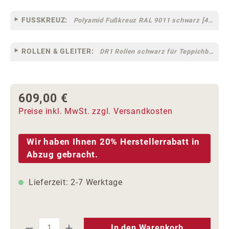
FUSSKREUZ:
Polyamid Fußkreuz RAL 9011 schwarz [44]
ROLLEN & GLEITER:
DR1 Rollen schwarz für Teppichböden [10]
609,00 €
Regulärer Preis:
Preise inkl. MwSt. zzgl. Versandkosten
Wir haben Ihnen 20% Herstellerrabatt in
Abzug gebracht.
Lieferzeit: 2-7 Werktage
Produkt Anzahl: Gib den gewünschten We
In den Warenkorb