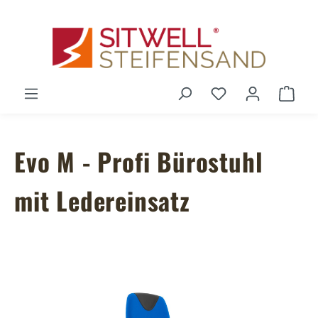
Zum Hauptinhalt springen
Du hast 0 Produ
Ware
Evo M - Profi Bürostuhl
mit Ledereinsatz
Bildergalerie überspringen