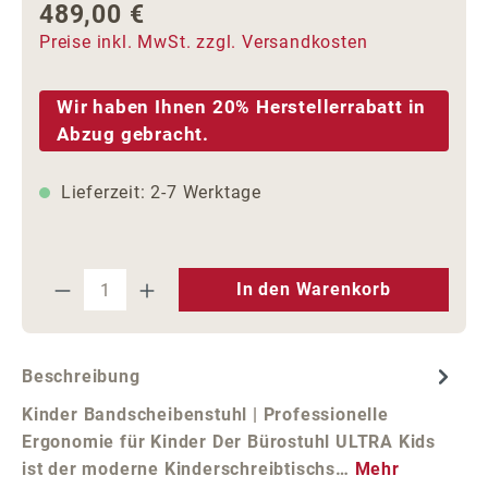
489,00 €
Regulärer Preis:
Preise inkl. MwSt. zzgl. Versandkosten
Wir haben Ihnen 20% Herstellerrabatt in
Abzug gebracht.
Lieferzeit: 2-7 Werktage
Produkt Anzahl: Gib den gewünschten We
In den Warenkorb
Beschreibung
Kinder Bandscheibenstuhl | Professionelle
Ergonomie für Kinder Der Bürostuhl ULTRA Kids
ist der moderne Kinderschreibtischs…
Mehr