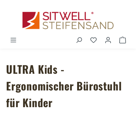
Zum Hauptinhalt springen
Du hast 0 Produ
Ware
ULTRA Kids -
Ergonomischer Bürostuhl
für Kinder