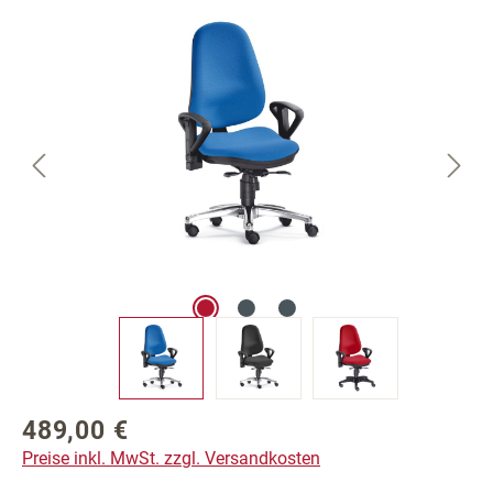
Bildergalerie überspringen
489,00 €
Regulärer Preis:
Preise inkl. MwSt. zzgl. Versandkosten