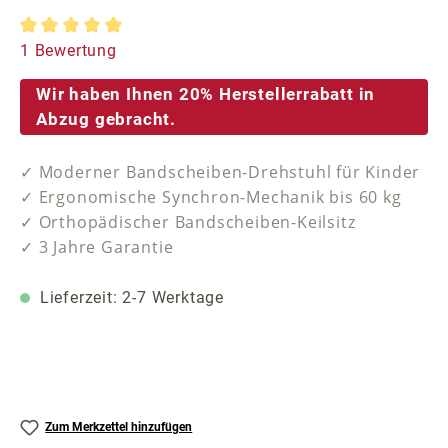
Durchschnittliche Bewertung von 5 von 5 Sternen
1 Bewertung
Wir haben Ihnen 20% Herstellerrabatt in
Abzug gebracht.
✓ Moderner Bandscheiben-Drehstuhl für Kinder
✓ Ergonomische Synchron-Mechanik bis 60 kg
✓ Orthopädischer Bandscheiben-Keilsitz
✓ 3 Jahre Garantie
Lieferzeit: 2-7 Werktage
Zum Merkzettel hinzufügen