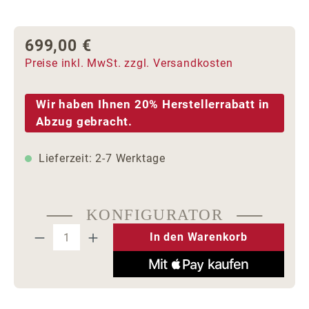
699,00 €
Regulärer Preis:
Preise inkl. MwSt. zzgl. Versandkosten
Wir haben Ihnen 20% Herstellerrabatt in
Abzug gebracht.
Lieferzeit: 2-7 Werktage
KONFIGURATOR
Produkt Anzahl: Gib den gewünschten We
In den Warenkorb