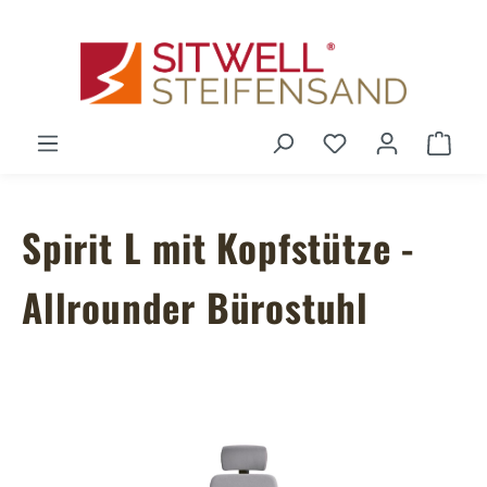
Zum Hauptinhalt springen
Du hast 0 Produ
Ware
Spirit L mit Kopfstütze -
Allrounder Bürostuhl
Bildergalerie überspringen