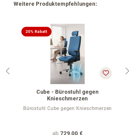
Produktgalerie überspringen
Weitere Produktempfehlungen:
20% Rabatt
Cube - Bürostuhl gegen
Knieschmerzen
Bürostuhl Cube gegen Knieschmerzen
Regulärer Preis:
ab
729,00 €