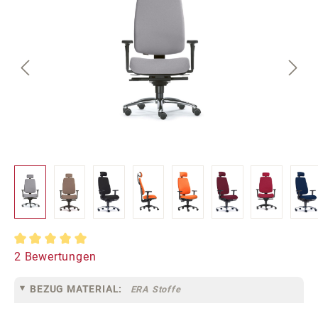
Durchschnittliche Bewertung von 5 von 5 Sternen
2 Bewertungen
BEZUG MATERIAL:
ERA Stoffe