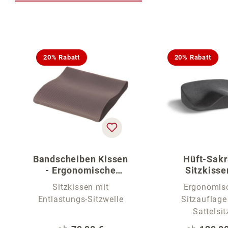
Produktgalerie überspringen
20% Rabatt
20% Rabatt
Bandscheiben Kissen
Hüft-Sakr
- Ergonomische
Sitzkisse
Sitzauflage
Sitzauflage fü
Sitzkissen mit
Ergonomis
Entlastungs-Sitzwelle
Sitzauflage
Sattelsit