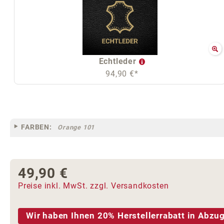
Echtleder
94,90 €*
FARBEN:
Orange 101
49,90 €
Regulärer Preis:
Preise inkl. MwSt. zzgl. Versandkosten
Wir haben Ihnen 20% Herstellerrabatt in Abzug