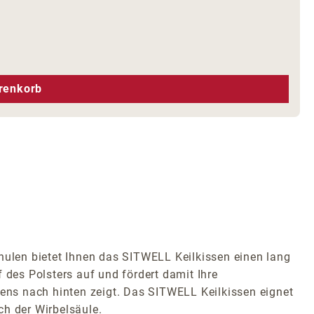
hen um die Anzahl zu erhöhen oder zu r
renkorb
ulen bietet Ihnen das SITWELL Keilkissen einen lang
 des Polsters auf und fördert damit Ihre
sens nach hinten zeigt. Das SITWELL Keilkissen eignet
h der Wirbelsäule.