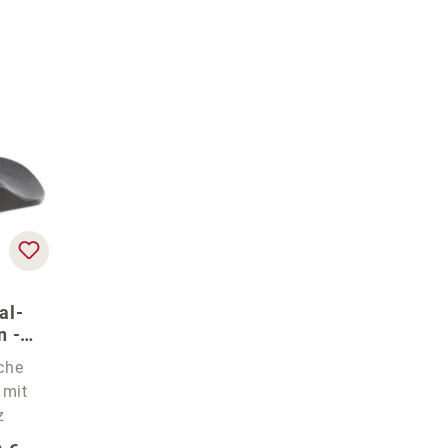
al-
n -
r Stühle
che
 mit
z