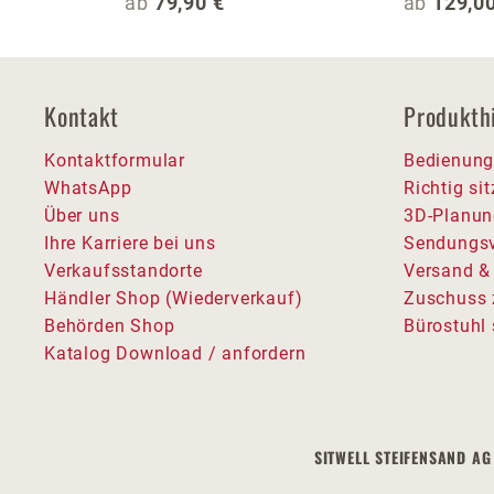
Regulärer Preis:
Regulärer
ab
79,90 €
ab
129,00
Kontakt
Produkth
Kontaktformular
Bedienung
WhatsApp
Richtig si
Über uns
3D-Planun
Ihre Karriere bei uns
Sendungsv
Verkaufsstandorte
Versand &
Händler Shop (Wiederverkauf)
Zuschuss 
Behörden Shop
Bürostuhl 
Katalog Download / anfordern
SITWELL STEIFENSAND AG 