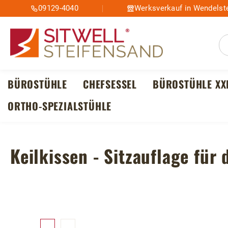
09129-4040
Werksverkauf in Wendelste
m Hauptinhalt springen
Zur Suche springen
Zur Hauptnavigation springen
BÜROSTÜHLE
CHEFSESSEL
BÜROSTÜHLE XX
ORTHO-SPEZIALSTÜHLE
Keilkissen - Sitzauflage für 
Bildergalerie überspringen