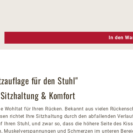
n Wert ein oder benutze die Schaltfläc
In den Wa
tzauflage für den Stuhl"
 Sitzhaltung & Komfort
Wohltat für Ihren Rücken. Bekannt aus vielen Rückensch
en richtet Ihre Sitzhaltung durch den abfallenden Verlauf
f Ihren Stuhl, und zwar so, dass die höhere Seite des Kis
n, Muskelverspannungen und Schmerzen im unteren Bereic