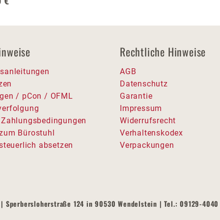
 Preis:
 €
inweise
Rechtliche Hinweise
sanleitungen
AGB
tzen
Datenschutz
gen / pCon / OFML
Garantie
erfolgung
Impressum
 Zahlungsbedingungen
Widerrufsrecht
zum Bürostuhl
Verhaltenskodex
steuerlich absetzen
Verpackungen
| Sperbersloherstraße 124 in 90530 Wendelstein | Tel.: 09129-4040 