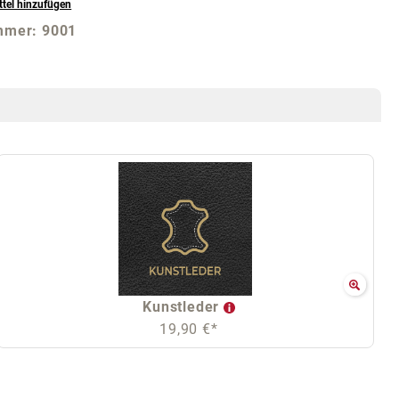
tel hinzufügen
mmer:
9001
Kunstleder
19,90 €*