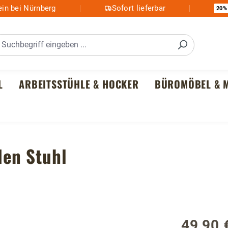
in bei Nürnberg
Sofort lieferbar
20%
L
ARBEITSSTÜHLE & HOCKER
BÜROMÖBEL & M
den Stuhl
49,90 
Regulärer P