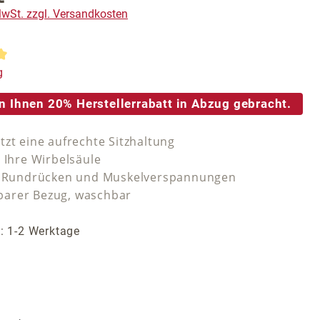
 MwSt. zzgl. Versandkosten
tliche Bewertung von 5 von 5 Sternen
g
n Ihnen 20% Herstellerrabatt in Abzug gebracht.
tzt eine aufrechte Sitzhaltung
 Ihre Wirbelsäule
i Rundrücken und Muskelverspannungen
arer Bezug, waschbar
t: 1-2 Werktage