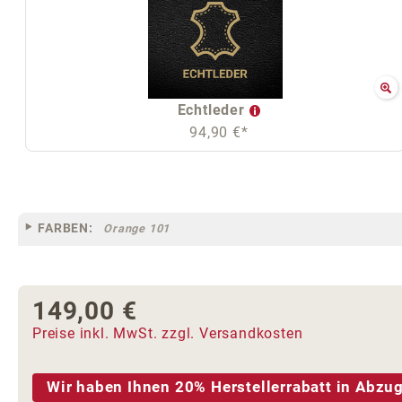
Echtleder
94,90 €*
FARBEN:
Orange 101
149,00 €
Regulärer Preis:
Preise inkl. MwSt. zzgl. Versandkosten
Wir haben Ihnen 20% Herstellerrabatt in Abzug