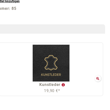
tel hinzufügen
mmer:
85
Kunstleder
19,90 €*