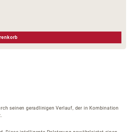
hen um die Anzahl zu erhöhen oder zu r
renkorb
rch seinen geradlinigen Verlauf, der in Kombination
.