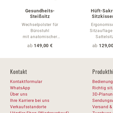
Gesundheits-
Hüft-Sakr
Steißsitz
Sitzkisse
Sitzauflage fü
Wechselpolster für
Ergonomis
Bürostuhl
Sitzauflage
mit anatomischer
Sattelsit
Sitzrille
Regulärer Preis:
Regulärer
ab
149,00 €
ab
129,00
Kontakt
Produkth
Kontaktformular
Bedienung
WhatsApp
Richtig si
Über uns
3D-Planun
Ihre Karriere bei uns
Sendungsv
Verkaufsstandorte
Versand &