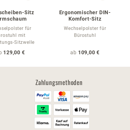
scheiben-Sitz
Ergonomischer DIN-
ormschaum
Komfort-Sitz
selpolster für
Wechselpolster für
rostuhl mit
Bürostuhl
tungs-Sitzwelle
egulärer Preis:
Regulärer Preis:
b
129,00 €
ab
109,00 €
Zahlungsmethoden