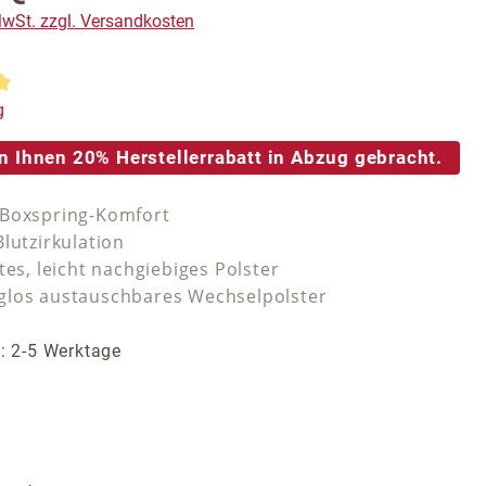
 MwSt. zzgl. Versandkosten
tliche Bewertung von 5 von 5 Sternen
g
n Ihnen 20% Herstellerrabatt in Abzug gebracht.
 Boxspring-Komfort
lutzirkulation
tes, leicht nachgiebiges Polster
los austauschbares Wechselpolster
t: 2-5 Werktage