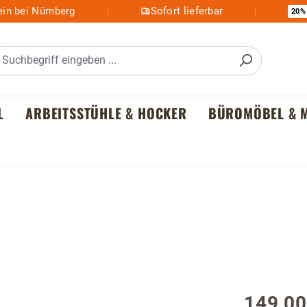
in bei Nürnberg
Sofort lieferbar
20%
L
ARBEITSSTÜHLE & HOCKER
BÜROMÖBEL & M
z
149,00
Regulärer P