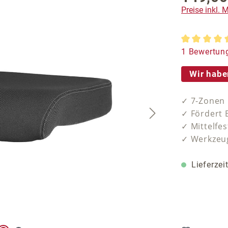
Preise inkl.
Durchschnit
1 Bewertun
Wir habe
✓ 7-Zonen
✓ Fördert B
✓ Mittelfes
✓ Werkzeug
Lieferzei