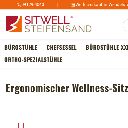
09129-4040
Werksverkauf in Wendelste
m Hauptinhalt springen
Zur Suche springen
Zur Hauptnavigation springen
BÜROSTÜHLE
CHEFSESSEL
BÜROSTÜHLE XX
ORTHO-SPEZIALSTÜHLE
Ergonomischer Wellness-Sit
Bildergalerie überspringen