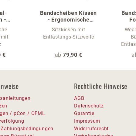
al-
Bandscheiben Kissen
Band
n -
- Ergonomische
F
r Stühle
Sitzauflage
che
Sitzkissen mit
Wech
 mit
Entlastungs-Sitzwelle
Bü
z
Entlas
 Preis:
Regulärer Preis:
R
 €
ab
79,90 €
a
inweise
Rechtliche Hinweise
sanleitungen
AGB
tzen
Datenschutz
gen / pCon / OFML
Garantie
erfolgung
Impressum
 Zahlungsbedingungen
Widerrufsrecht