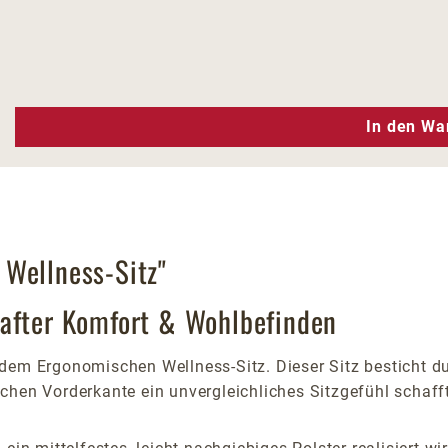
n Wert ein oder benutze die Schaltfläc
In den Wa
 Wellness-Sitz"
hafter Komfort & Wohlbefinden
dem Ergonomischen Wellness-Sitz. Dieser Sitz besticht du
chen Vorderkante ein unvergleichliches Sitzgefühl schafft