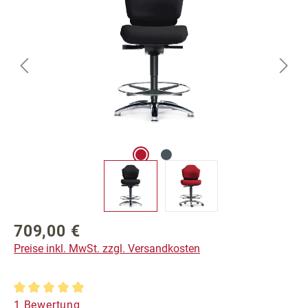
709,00 €
Regulärer Preis:
Preise inkl. MwSt. zzgl. Versandkosten
Durchschnittliche Bewertung von 5 von 5 Sternen
1 Bewertung