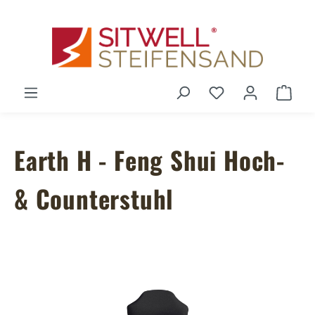
Zum Hauptinhalt springen
Du hast 0 Produ
Ware
Earth H - Feng Shui Hoch-
& Counterstuhl
Bildergalerie überspringen