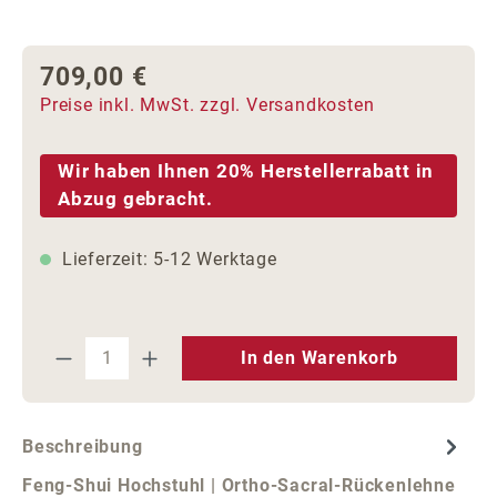
709,00 €
Regulärer Preis:
Preise inkl. MwSt. zzgl. Versandkosten
Wir haben Ihnen 20% Herstellerrabatt in
Abzug gebracht.
Lieferzeit: 5-12 Werktage
Produkt Anzahl: Gib den gewünschten We
In den Warenkorb
Beschreibung
Feng-Shui Hochstuhl | Ortho-Sacral-Rückenlehne