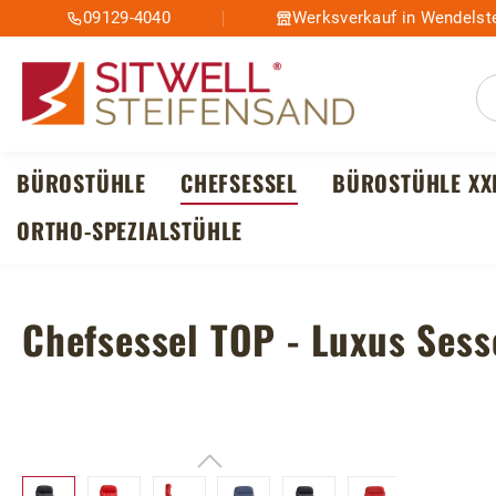
09129-4040
Werksverkauf in Wendelste
m Hauptinhalt springen
Zur Suche springen
Zur Hauptnavigation springen
BÜROSTÜHLE
CHEFSESSEL
BÜROSTÜHLE XX
ORTHO-SPEZIALSTÜHLE
Chefsessel TOP - Luxus Sess
Bildergalerie überspringen