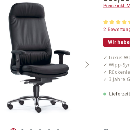
Preise inkl.
Durchschnit
2 Bewertun
Wir habe
✓ Luxus Wo
✓ Wipp-Syn
✓ Rückenle
✓ 3 Jahre 
Lieferzei