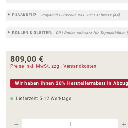
FUSSKREUZ:
Polyamid Fußkreuz RAL 9011 schwarz [44]
ROLLEN & GLEITER:
DR1 Rollen schwarz für Teppichböden [
809,00 €
Regulärer Preis:
Preise inkl. MwSt. zzgl. Versandkosten
Wir haben Ihnen 20% Herstellerrabatt in Abzug
Lieferzeit: 5-12 Werktage
Produkt Anzahl: Gib den gewünschte