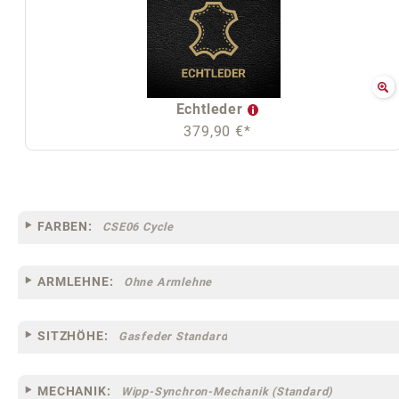
Echtleder
379,90 €*
FARBEN:
CSE06 Cycle
ARMLEHNE:
Ohne Armlehne
SITZHÖHE:
Gasfeder Standard
MECHANIK:
Wipp-Synchron-Mechanik (Standard)