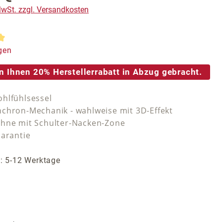
 MwSt. zzgl. Versandkosten
tliche Bewertung von 5 von 5 Sternen
gen
n Ihnen 20% Herstellerrabatt in Abzug gebracht.
hlfühlsessel
chron-Mechanik - wahlweise mit 3D-Effekt
hne mit Schulter-Nacken-Zone
Garantie
t: 5-12 Werktage