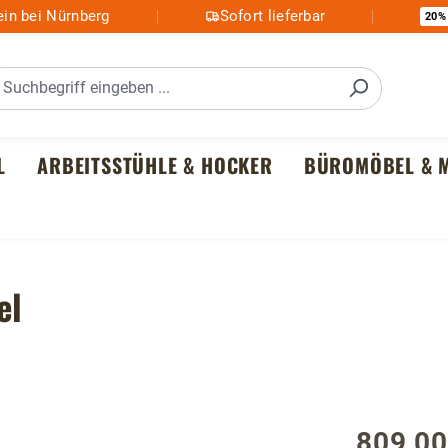
in bei Nürnberg
Sofort lieferbar
20%
L
ARBEITSSTÜHLE & HOCKER
BÜROMÖBEL & M
el
809,00
Regulärer P